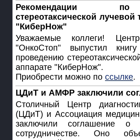
Рекомендации по
стереотаксической лучевой 
"КиберНож"
Уважаемые коллеги! Цент
"ОнкоСтоп" выпустил книг
проведению стереотаксическо
аппарате "КиберНож".
Приобрести можно по
ссылке
.
ЦДиТ и АМФР заключили со
Столичный Центр диагност
(ЦДиТ) и Ассоциация медицин
заключили соглашение о н
сотрудничестве. Оно об