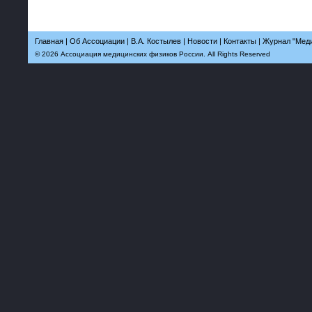
Главная
|
Об Ассоциации
|
В.А. Костылев
|
Новости
|
Контакты
|
Журнал "Меди
© 2026 Ассоциация медицинских физиков России. All Rights Reserved