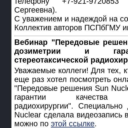
телефону +7-921-9720853
Сергеевна).
С уважением и надеждой на со
Коллектив авторов ПСПбГМУ и
Вебинар "Передовые решен
дозиметрии и гара
стереотаксической радиохир
Уважаемые коллеги! Для тех, кт
еще раз хотел посмотреть онл
"Передовые решения Sun Nucl
гарантии качества ст
радиохирургии". Специально
Nuclear сделала видеозапись 
можно по
этой ссылке
.