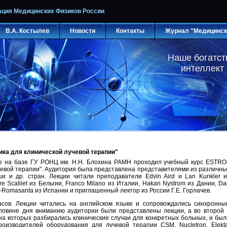
ация Медицинских Физиков России
В.А. Костылев
Новости
Контакты
Журнал "Медицинск
Наше богатст
Наше богатст
интеллект
интеллект
ка для клинической лучевой терапии"
кве на базе ГУ РОНЦ им. Н.Н. Блохина РАМН проходил учебный курс ESTRO
чевой терапии". Аудитория была представлена представителями из различны
и и др. стран. Лекции читали преподаватели Edvin Aird и Lan Kunkler и
re Scalliet из Бельгии, Franco Milano из Италии, Hakan Nystrom из Дании, D
ez-Romasanta из Испании и приглашенный лектор из России Г.Е. Горлачев.
асов. Лекции читались на английском языке и сопровождались синхронны
оловине дня вниманию аудитории были представлены лекции, а во второй 
на которых разбирались клинические случаи для конкретных больных, и был
оизводителей оборудования для лучевой терапии CSM, Nucletron, Elekta