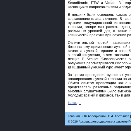
Scanditronix, PTW и Varian. В те
касающихся вопросов физики и ради
В лекциях были освещены самые с
составлению плана лечения. В част
пучками модулированной интенсив
терапии, алгоритмах расчета дозы
различных уровней доз, а также
клинической практики при лечении р
Отличительной чертой настоящи
безопасному применению лучевой т
качества лучевой терапии и разра
энергий излучения, о чем говорили 
лекция P. Scalliet "Биологическая
облучения рассматривался биологи
ДНК. Данный учебный курс имеет огр
За время проведения курсов их уча
планирования лучевой терапии на ле
Обмен опытом происходил как с и
представляли различные радиологи
Многими слушателями было высказан
молодых врачей и физиков, так и дл
Назад...
Главная
|
Об Ассоциации
|
В.А. Костылев
© 2026 Ассоциация медицинских физиков Рос