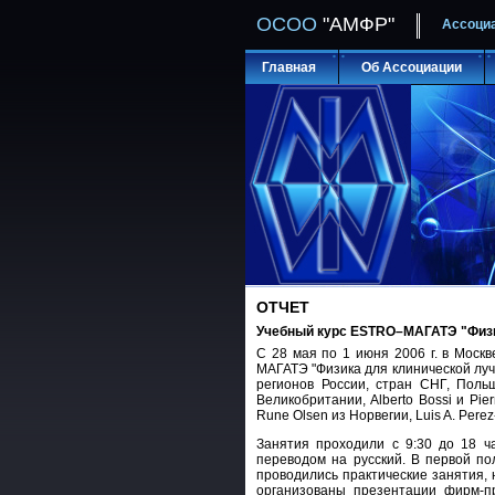
ОСОО
"АМФР"
Ассоци
Главная
Об Ассоциации
ОТЧЕТ
Учебный курс ESTRO–МАГАТЭ "Физи
С 28 мая по 1 июня 2006 г. в Мос
МАГАТЭ "Физика для клинической лу
регионов России, стран СНГ, Польш
Великобритании, Alberto Bossi и Pier
Rune Olsen из Норвегии, Luis A. Per
Занятия проходили с 9:30 до 18 ч
переводом на русский. В первой п
проводились практические занятия, 
организованы презентации фирм-пр