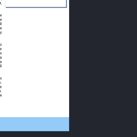
,
и
и
й
и
у
о
е
х
а
а
й
х
.
е
.
я