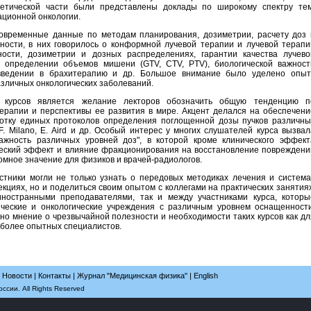
оретической части были представлены доклады по широкому спектру тем
ационной онкологии.
овременные данные по методам планирования, дозиметрии, расчету доз 
ности, в них говорилось о конформной лучевой терапии и лучевой терапи
ности, дозиметрии и дозных распределениях, гарантии качества лучево
, определении объемов мишени (GTV, CTV, PTV), биологической важност
 введении в брахитерапию и др. Большое внимание было уделено опыт
азличных онкологических заболеваний.
х курсов является желание лекторов обозначить общую тенденцию п
ерапии и перспективы ее развития в мире. Акцент делался на обеспечени
ботку единых протоколов определения поглощенной дозы пучков различны
F. Milano, E. Aird и др. Особый интерес у многих слушателей курса вызвал
 важность различных уровней доз", в которой кроме клинического эффект
ческий эффект и влияние фракционирования на восстановление повреждени
омное значение для физиков и врачей-радиологов.
стники могли не только узнать о передовых методиках лечения и система
кциях, но и поделиться своим опытом с коллегами на практических занятиях
ностранными преподавателями, так и между участниками курса, которы
ческие и онкологические учреждения с различным уровнем оснащенности
о мнение о чрезвычайной полезности и необходимости таких курсов как дл
я более опытных специалистов.
|
Новости
|
Контакты
|
Журнал "Медицинская физика"
|
English
сии. All Rights Reserved