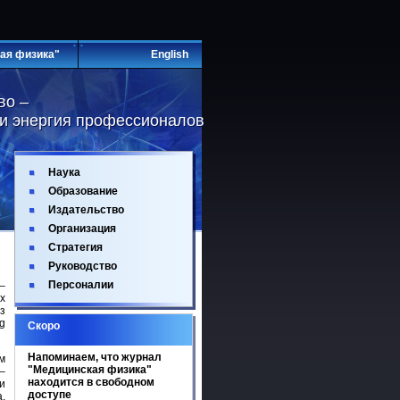
ая физика"
English
во –
во –
 и энергия профессионалов
 и энергия профессионалов
Наука
Образование
Издательство
Организация
Стратегия
Руководство
Персоналии
–
х
з
ag
Скоро
Напоминаем, что журнал
м
"Медицинская физика"
–
находится в свободном
и
доступе
,