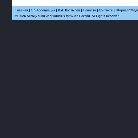
Главная
|
Об Ассоциации
|
В.А. Костылев
|
Новости
|
Контакты
|
Журнал "Меди
© 2026 Ассоциация медицинских физиков России. All Rights Reserved