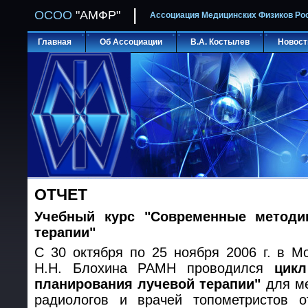
ОСОО
"АМФР"
Ассоциация Медицинских Физиков Ро
Главная
Об Ассоциации
В.А. Костылев
Новост
ОТЧЕТ
Учебный курс "Современные методи
терапии"
С 30 октября по 25 ноября 2006 г. в 
Н.Н. Блохина РАМН проводился
цик
планирования лучевой терапии"
для ме
радиологов и врачей топометристов о